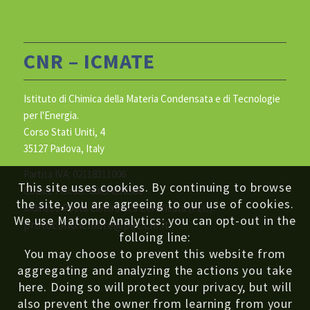
CNR – ICMATE
Istituto di Chimica della Materia Condensata e di Tecnologie
per l'Energia.
Corso Stati Uniti, 4
35127 Padova, Italy
Partita IVA: 02118311006
This site uses cookies. By continuing to browse
Codice Fiscale: 80054330586
the site, you are agreeing to our use of cookies.
Indirizzo Posta Elettronica Certificata (PEC):
We use Matomo Analytics: you can opt-out in the
protocollo.icmate@pec.cnr.it
folloing line:
You may choose to prevent this website from
aggregating and analyzing the actions you take
here. Doing so will protect your privacy, but will
also prevent the owner from learning from your