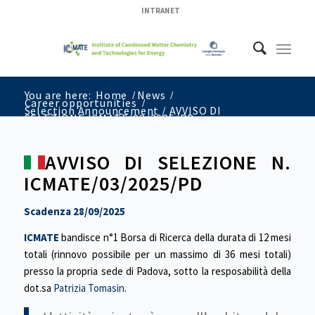
INTRANET
You are here:
Home
/
News
/
Career opportunities
/
Selection Announcement / AVVISO DI
SELEZIONE ICMATE/03/2025/PD
AVVISO DI SELEZIONE N.
ICMATE/03/2025/PD
Scadenza 28/09/2025
ICMATE
bandisce n°1 Borsa di Ricerca della durata di 12 mesi
totali (rinnovo possibile per un massimo di 36 mesi totali)
presso la propria sede di Padova, sotto la resposabilità della
dot.sa
Patrizia Tomasin
.