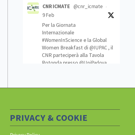
CNR ICMATE
@cnr_icmate
·
9 Feb
Per la Giornata
Internazionale
e la Global
#WomenInScience
Women Breakfast di
, il
@IUPAC
CNR parteciperà alla Tavola
Rotonda presso
@UniPadova
Che traguardi sono stati
raggiunti? Quali sfide ci
attendono per ottenere
nelle scienze?
#pariopportunità
Link
1
2
Twitter
PRIVACY & COOKIE
Privacy Policy