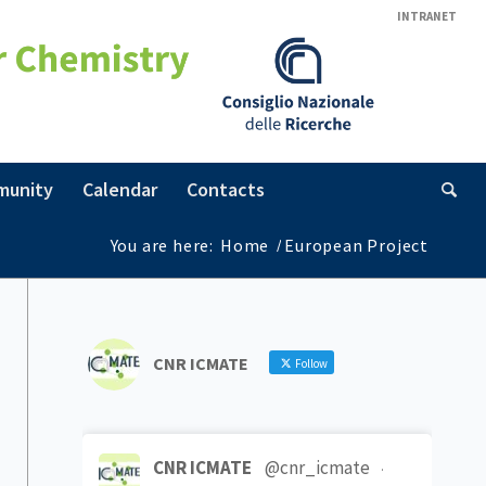
INTRANET
munity
Calendar
Contacts
You are here:
Home
/
European Project
CNR ICMATE
Follow
CNR ICMATE
@cnr_icmate
·