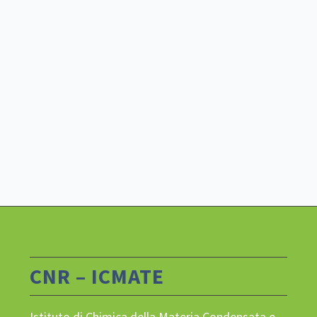
CNR – ICMATE
Istituto di Chimica della Materia Condensata e