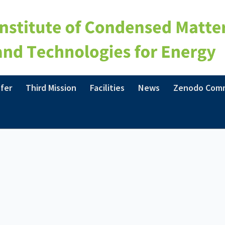
fer
Third Mission
Facilities
News
Zenodo Com