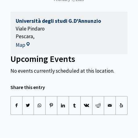
Università degli studi G.D'Annunzio
Viale Pindaro
Pescara
,
Università
Map
degli
Upcoming Events
studi
G.D'Annunzio
No events currently scheduled at this location.
Share this entry