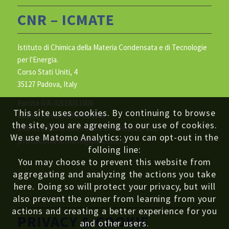
CNR – ICMATE
Istituto di Chimica della Materia Condensata e di Tecnologie
per l'Energia.
Corso Stati Uniti, 4
35127 Padova, Italy
Partita IVA: 02118311006
This site uses cookies. By continuing to browse
Codice Fiscale: 80054330586
the site, you are agreeing to our use of cookies.
Indirizzo Posta Elettronica Certificata (PEC):
We use Matomo Analytics: you can opt-out in the
protocollo.icmate@pec.cnr.it
folloing line:
You may choose to prevent this website from
aggregating and analyzing the actions you take
here. Doing so will protect your privacy, but will
also prevent the owner from learning from your
actions and creating a better experience for you
PRIVACY & COOKIE
and other users.