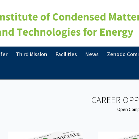
fer
Third Mission
Facilities
News
Zenodo Com
CAREER OP
Open Comp