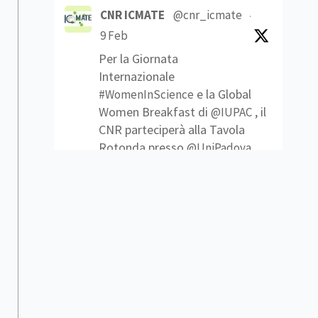
CNR ICMATE
@cnr_icmate
·
9 Feb
Per la Giornata
Internazionale
e la Global
#WomenInScience
Women Breakfast di
, il
@IUPAC
CNR parteciperà alla Tavola
Rotonda presso
@UniPadova
Che traguardi sono stati
raggiunti? Quali sfide ci
attendono per ottenere
nelle scienze?
#pariopportunità
Link
1
2
Twitter