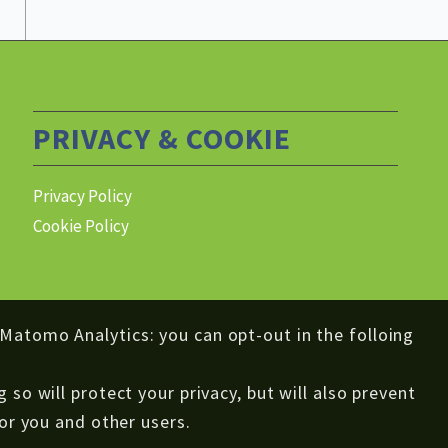
CNR ICMATE
@cnr_icmate
·
26 Nov
Erasmus for Young
Entrepreneurs è un programma
di mentoring imprenditoriale co-
PRIVACY & COOKIE
finanziato dalla Commissione
Europea
Privacy Policy
organizza
@unioncamereVEN
due webinar:
Cookie Policy
1/12/2025 12–13:15
3/12/2025 17–18:15
Registrazione:
 Matomo Analytics: you can opt-out in the folloing
http://l.cnr.it/eye-webinar
o will protect your privacy, but will also prevent
#EENCanHelp
or you and other users.
@CNRsocial_
@EEN_Italia