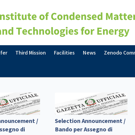
fer
Third Mission
Facilities
News
Zenodo Com
nnouncement /
Selection Announcement /
ssegno di
Bando per Assegno di