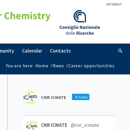
INTRANET
munity
Calendar
Contacts
You are here:
Home
/
News
/
Career opportunities
CNR ICMATE
Follow
CNR ICMATE
@cnr_icmate
·