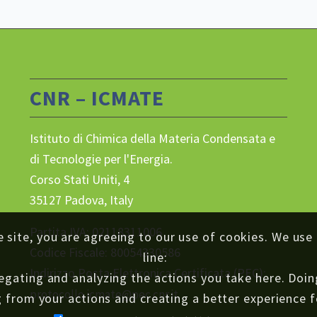
CNR – ICMATE
Istituto di Chimica della Materia Condensata e
di Tecnologie per l'Energia.
Corso Stati Uniti, 4
35127 Padova, Italy
Partita IVA: 02118311006
e site, you are agreeing to our use of cookies. We use
Codice Fiscale: 80054330586
line:
Indirizzo Posta Elettronica Certificata (PEC):
ating and analyzing the actions you take here. Doing s
protocollo.icmate@pec.cnr.it
 from your actions and creating a better experience f