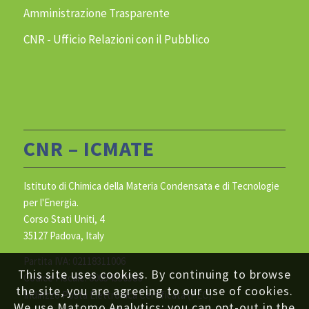
Amministrazione Trasparente
CNR - Ufficio Relazioni con il Pubblico
CNR – ICMATE
Istituto di Chimica della Materia Condensata e di Tecnologie
per l'Energia.
Corso Stati Uniti, 4
35127 Padova, Italy
Partita IVA: 02118311006
This site uses cookies. By continuing to browse
Codice Fiscale: 80054330586
the site, you are agreeing to our use of cookies.
Indirizzo Posta Elettronica Certificata (PEC):
We use Matomo Analytics: you can opt-out in the