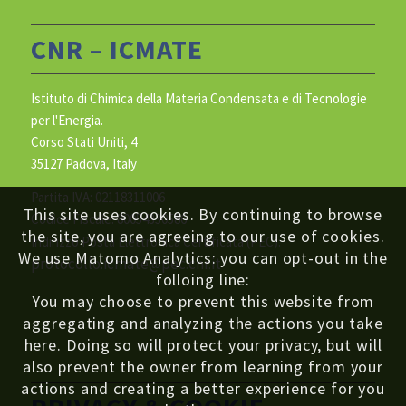
CNR – ICMATE
Istituto di Chimica della Materia Condensata e di Tecnologie
per l'Energia.
Corso Stati Uniti, 4
35127 Padova, Italy
Partita IVA: 02118311006
This site uses cookies. By continuing to browse
Codice Fiscale: 80054330586
the site, you are agreeing to our use of cookies.
Indirizzo Posta Elettronica Certificata (PEC):
We use Matomo Analytics: you can opt-out in the
protocollo.icmate@pec.cnr.it
folloing line:
You may choose to prevent this website from
aggregating and analyzing the actions you take
here. Doing so will protect your privacy, but will
also prevent the owner from learning from your
actions and creating a better experience for you