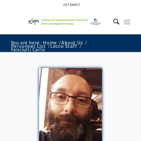
INTRANET
You are here:
Home
/
About Us
/
Personnel List
/
Lecco Staff
/
Fanciulli Carlo