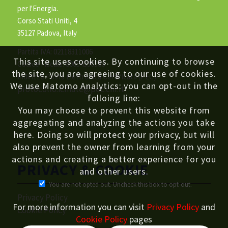
per l'Energia.
Corso Stati Uniti, 4
35127 Padova, Italy
Partita IVA: 02118311006
This site uses cookies. By continuing to browse
Codice Fiscale: 80054330586
the site, you are agreeing to our use of cookies.
Indirizzo Posta Elettronica Certificata (PEC):
We use Matomo Analytics: you can opt-out in the
protocollo.icmate@pec.cnr.it
folloing line:
You may choose to prevent this website from
aggregating and analyzing the actions you take
here. Doing so will protect your privacy, but will
also prevent the owner from learning from your
actions and creating a better experience for you
PRIVACY & COOKIE
and other users.
You are not opted out. Uncheck this box to opt-out.
Privacy Policy
For more information you can visit
Privacy Policy
and
Cookie Policy
Cookie Policy
pages