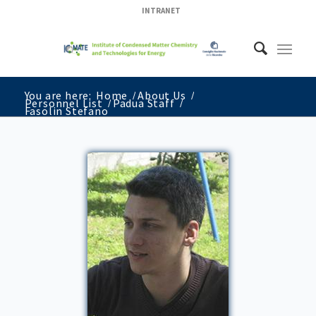
INTRANET
You are here:
Home
/
About Us
/
Personnel List
/
Padua Staff
/
Fasolin Stefano