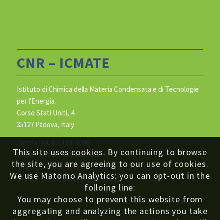
CNR – ICMATE
Istituto di Chimica della Materia Condensata e di Tecnologie
per l'Energia.
Corso Stati Uniti, 4
35127 Padova, Italy
Partita IVA: 02118311006
This site uses cookies. By continuing to browse
Codice Fiscale: 80054330586
the site, you are agreeing to our use of cookies.
Indirizzo Posta Elettronica Certificata (PEC):
We use Matomo Analytics: you can opt-out in the
protocollo.icmate@pec.cnr.it
folloing line:
You may choose to prevent this website from
aggregating and analyzing the actions you take